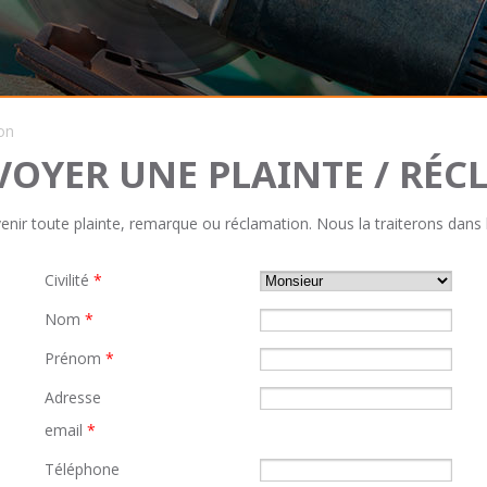
on
OYER UNE PLAINTE / RÉ
nir toute plainte, remarque ou réclamation. Nous la traiterons dans le
Civilité
*
Nom
*
Prénom
*
Adresse
email
*
Téléphone