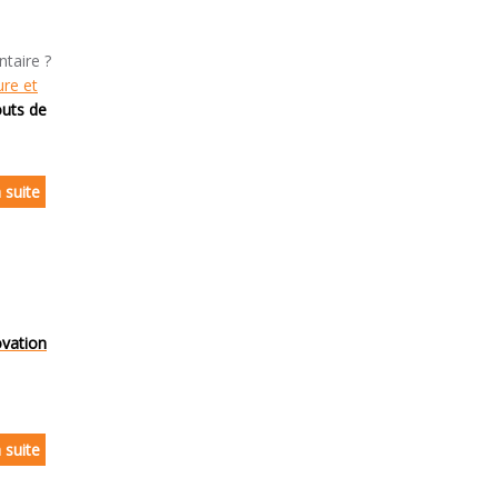
taire ?
ure et
outs de
a suite
ovation
a suite