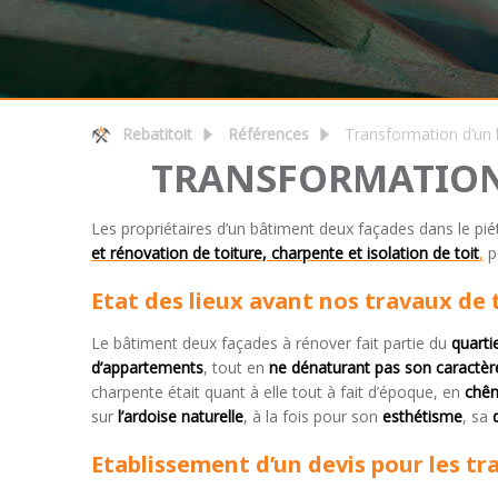
Rebatitoit
Références
Transformation d’un b
TRANSFORMATION 
Les propriétaires d’un bâtiment deux façades dans le pi
et rénovation de toiture, charpente et isolation de toit
,
p
Etat des lieux avant nos travaux de 
Le bâtiment deux façades à rénover fait partie du
quarti
d’appartements
, tout en
ne dénaturant pas son caractèr
charpente était quant à elle tout à fait d’époque, en
chên
sur
l’ardoise naturelle
, à la fois pour son
esthétisme
, sa
Etablissement d’un devis pour les t