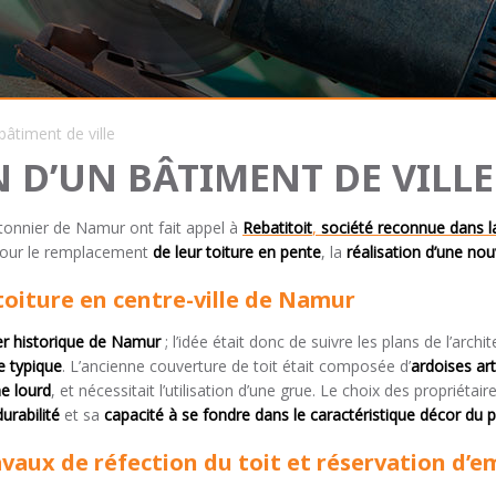
âtiment de ville
D’UN BÂTIMENT DE VILL
étonnier de Namur ont fait appel à
Rebatitoit
,
société reconnue dans l
our le remplacement
de leur toiture en pente
, la
réalisation d’une no
toiture en centre-ville de Namur
er historique de Namur
; l’idée était donc de suivre les plans de l’arch
e typique
. L’ancienne couverture de toit était composée d’
ardoises art
e lourd
, et nécessitait l’utilisation d’une grue. Le choix des propriétai
durabilité
et sa
capacité à se fondre dans le caractéristique décor du 
ravaux de réfection du toit et réservation d