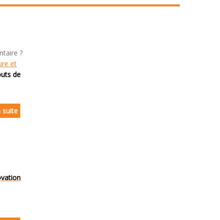
taire ?
ure et
outs de
a suite
ovation